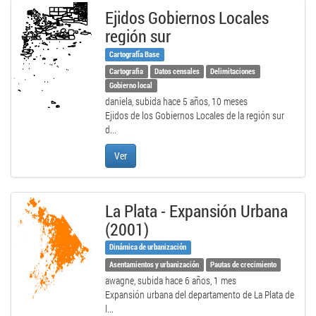
Ejidos Gobiernos Locales
región sur
Cartografía Base
Cartografia
Datos censales
Delimitaciones
Gobierno local
daniela, subida
hace 5 años, 10 meses
Ejidos de los Gobiernos Locales de la región sur
d...
Ver
La Plata - Expansión Urbana
(2001)
Dinámica de urbanización
Asentamientos y urbanización
Pautas de crecimiento
awagne, subida
hace 6 años, 1 mes
Expansión urbana del departamento de La Plata de
l...